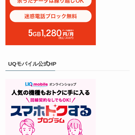
UQモバイル公式HP