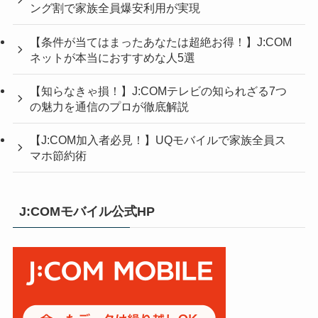
ング割で家族全員爆安利用が実現
【条件が当てはまったあなたは超絶お得！】J:COM
ネットが本当におすすめな人5選
【知らなきゃ損！】J:COMテレビの知られざる7つ
の魅力を通信のプロが徹底解説
【J:COM加入者必見！】UQモバイルで家族全員ス
マホ節約術
J:COMモバイル公式HP