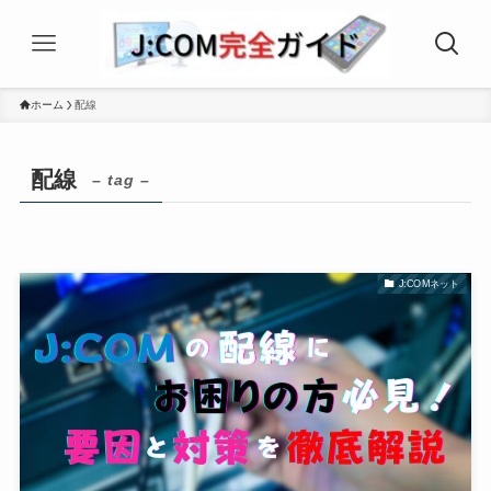
ホーム
配線
配線
– tag –
J:COMネット