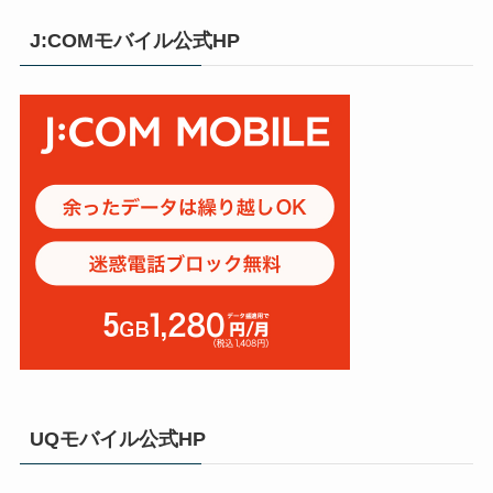
J:COMモバイル公式HP
UQモバイル公式HP