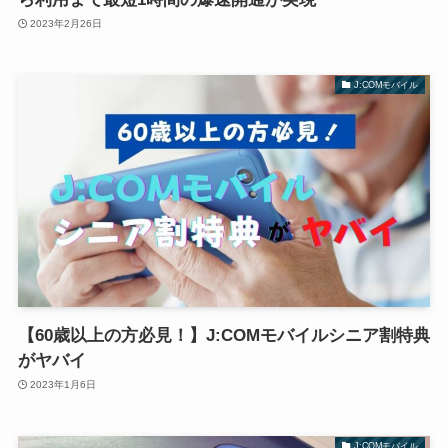
2023年2月26日
J:COMモバイル
【60歳以上の方必見！】J:COMモバイルシニア割特典
がヤバイ
2023年1月6日
J:COMモバイル