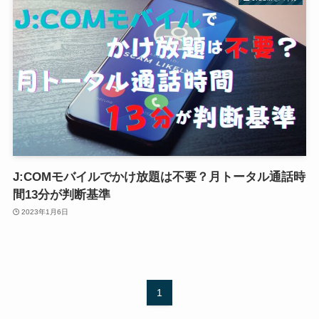
J:COMモバイルでかけ放題は不要？月トータル通話時
間13分が判断基準
2023年1月6日
1