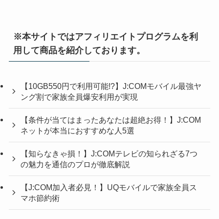
※本サイトではアフィリエイトプログラムを利
用して商品を紹介しております。
【10GB550円で利用可能!?】J:COMモバイル最強ヤ
ング割で家族全員爆安利用が実現
【条件が当てはまったあなたは超絶お得！】J:COM
ネットが本当におすすめな人5選
【知らなきゃ損！】J:COMテレビの知られざる7つ
の魅力を通信のプロが徹底解説
【J:COM加入者必見！】UQモバイルで家族全員ス
マホ節約術