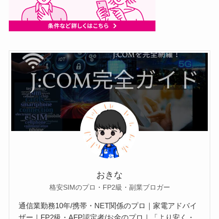
おきな
格安SIMのプロ・FP2級・副業ブロガー
通信業勤務10年/携帯・NET関係のプロ｜家電アドバイ
ザー｜FP2級・AFP認定者/お金のプロ｜「より安く・